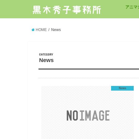
アニマ
HOME
News
CATEGORY
News
News