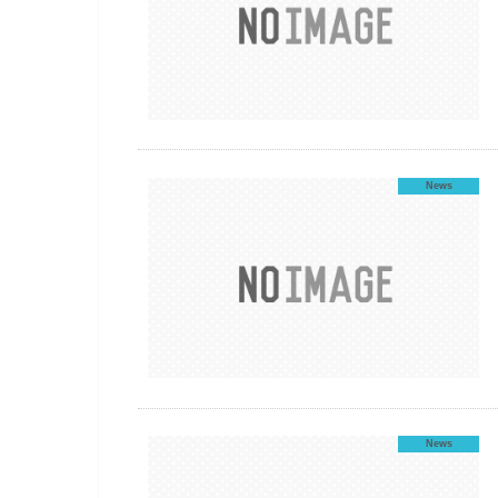
News
News