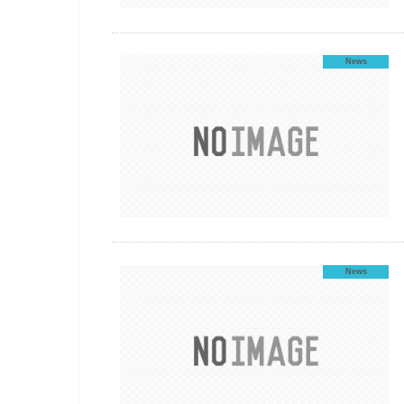
News
News