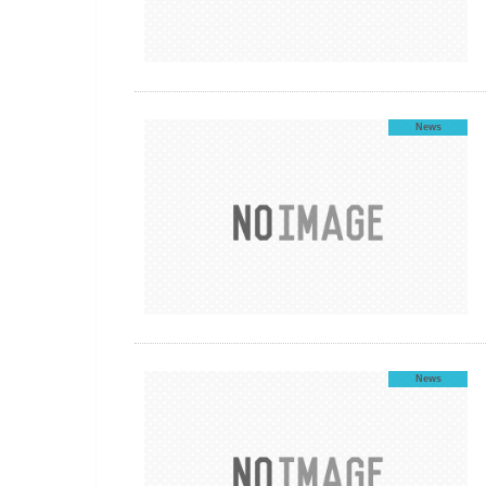
News
News