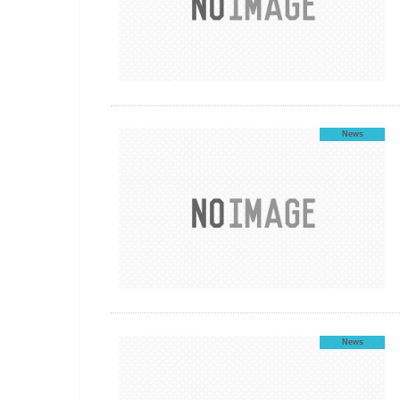
News
News