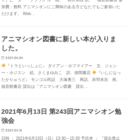
加費：無料 アニマシオンにご興味のある方どなたでもご参加いた
だけます。 Web…
アニマシオン図書に新しい本が入りま
した。
2021.06.04
『トラといっしょに』 ダイアン・ホフマイアー 文、ジェシ
ー・ホジスン 絵、さくまゆみこ 訳、徳間書店
『いしになっ
たかりゅうど』 モンゴル民話 大塚勇三 再話、赤羽末吉 画、
福音館書店 貸出は「アニマシオン図書 貸出…
2021年6月13日 第243回アニマシオン勉
強会
2021.05.14
日時 ： 2021年6月13日（日）13:30～15:30 予読本 ： 『貸出禁止