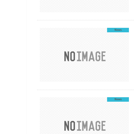
News
News