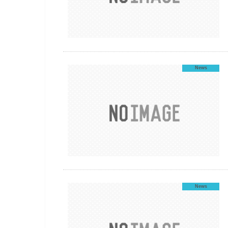
News
News