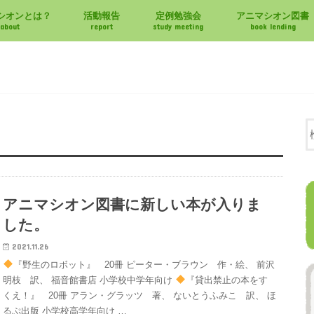
シオンとは？
活動報告
定例勉強会
アニマシオン図書
about
report
study meeting
book lending
アニマシオン図書に新しい本が入りま
した。
2021.11.26
『野生のロボット』 20冊 ピーター・ブラウン 作・絵、 前沢
明枝 訳、 福音館書店 小学校中学年向け
『貸出禁止の本をす
くえ！』 20冊 アラン・グラッツ 著、 ないとうふみこ 訳、 ほ
るぷ出版 小学校高学年向け …