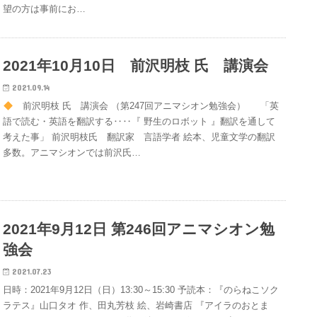
望の方は事前にお…
2021年10月10日 前沢明枝 氏 講演会
2021.09.14
前沢明枝 氏 講演会 （第247回アニマシオン勉強会） 「英
語で読む・英語を翻訳する‥‥『 野生のロボット 』翻訳を通して
考えた事」 前沢明枝氏 翻訳家 言語学者 絵本、児童文学の翻訳
多数。アニマシオンでは前沢氏…
2021年9月12日 第246回アニマシオン勉
強会
2021.07.23
日時：2021年9月12日（日）13:30～15:30 予読本：『のらねこソク
ラテス』山口タオ 作、田丸芳枝 絵、岩崎書店 『アイラのおとま