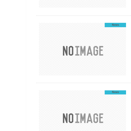
News
News