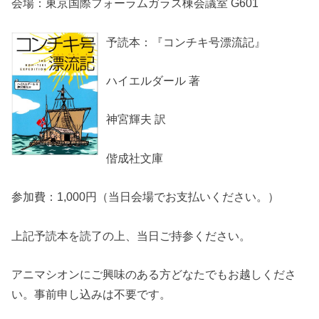
会場：東京国際フォーラムガラス棟会議室 G601
予読本：『コンチキ号漂流記』
ハイエルダール 著
神宮輝夫 訳
偕成社文庫
参加費：1,000円（当日会場でお支払いください。）
上記予読本を読了の上、当日ご持参ください。
アニマシオンにご興味のある方どなたでもお越しくださ
い。事前申し込みは不要です。