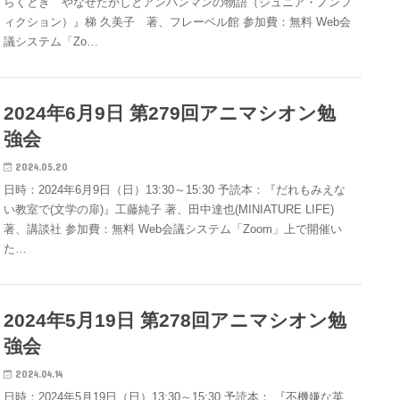
らくとき やなせたかしとアンパンマンの物語（ジュニア・ノンフ
ィクション）』梯 久美子 著、フレーベル館 参加費：無料 Web会
議システム「Zo…
2024年6月9日 第279回アニマシオン勉
強会
2024.05.20
日時：2024年6月9日（日）13:30～15:30 予読本：『だれもみえな
い教室で(文学の扉)』工藤純子 著、田中達也(MINIATURE LIFE)
著、講談社 参加費：無料 Web会議システム「Zoom」上で開催い
た…
2024年5月19日 第278回アニマシオン勉
強会
2024.04.14
日時：2024年5月19日（日）13:30～15:30 予読本： 『不機嫌な英