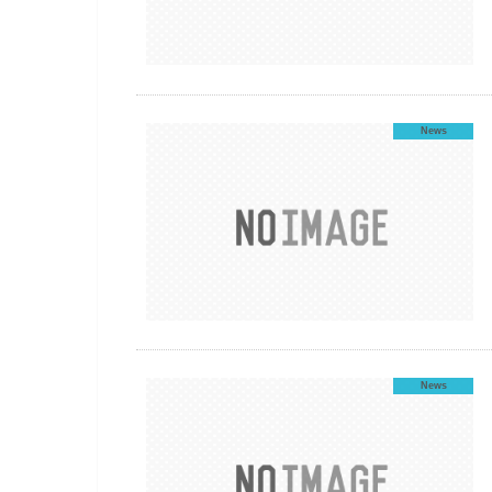
News
News