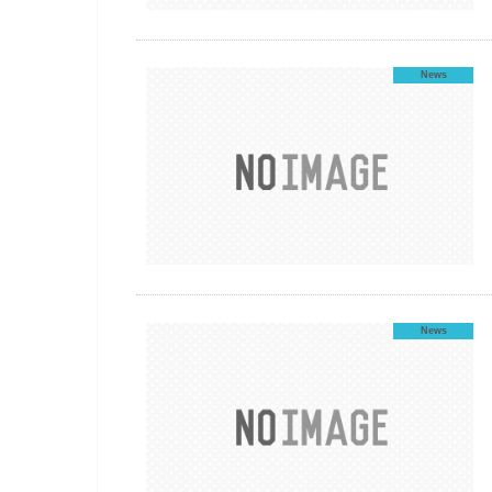
News
News