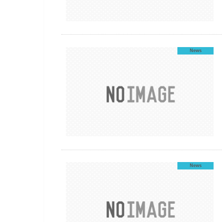
News
News