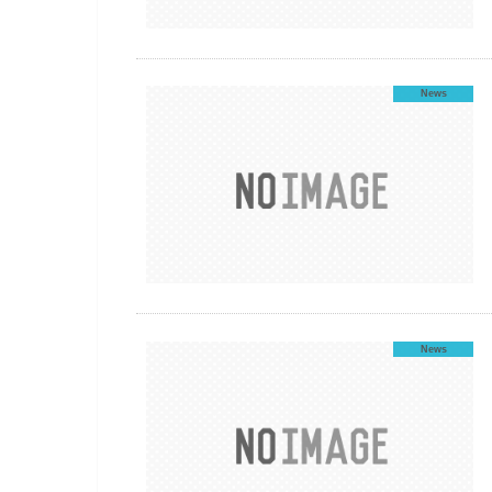
News
News