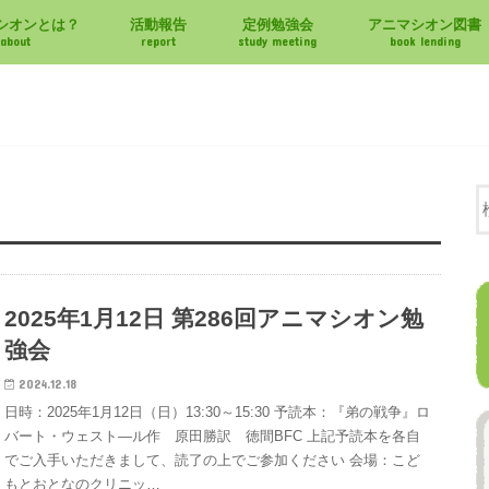
シオンとは？
活動報告
定例勉強会
アニマシオン図書
about
report
study meeting
book lending
2025年1月12日 第286回アニマシオン勉
強会
2024.12.18
日時：2025年1月12日（日）13:30～15:30 予読本：『弟の戦争』ロ
バート・ウェスト―ル作 原田勝訳 徳間BFC 上記予読本を各自
でご入手いただきまして、読了の上でご参加ください 会場：こど
もとおとなのクリニッ…