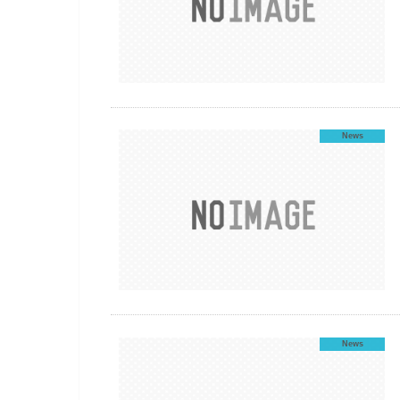
News
News