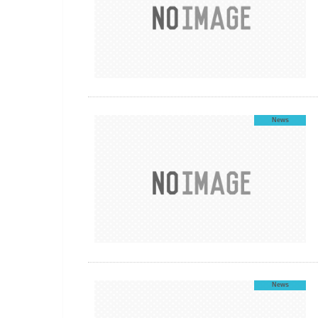
News
News