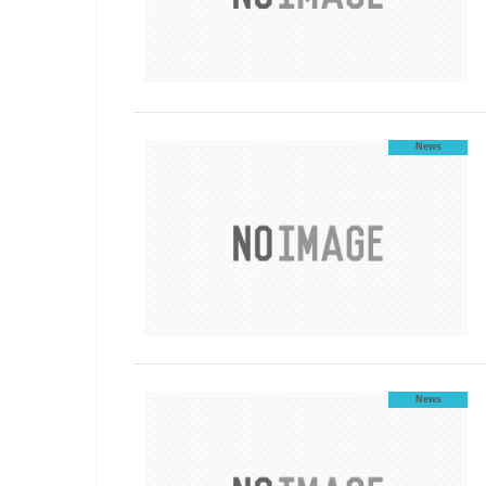
News
News