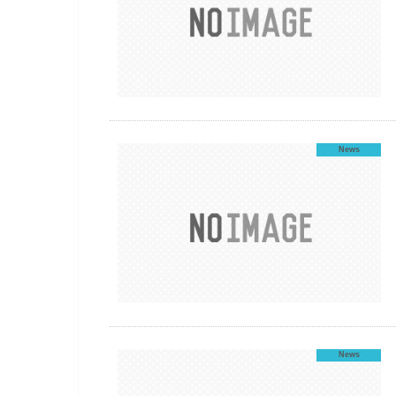
News
News