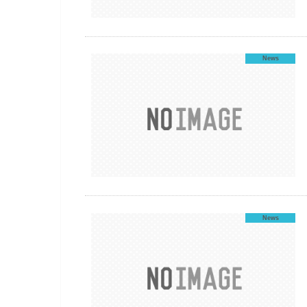
News
News