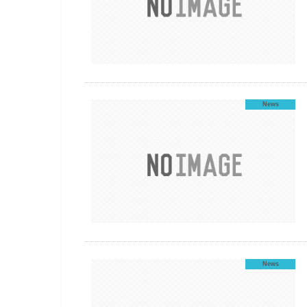
News
News