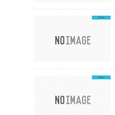
News
News