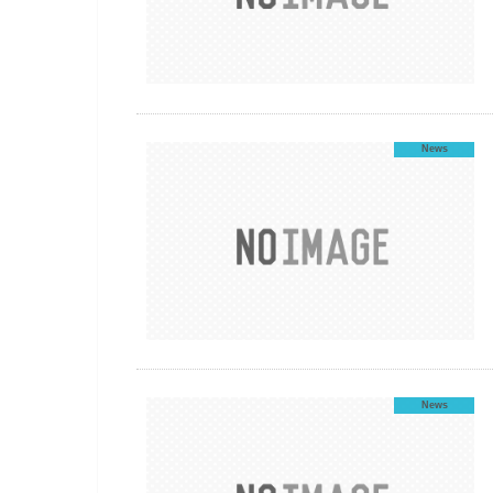
News
News