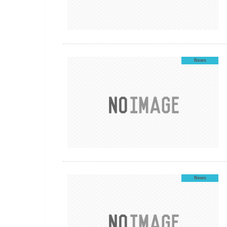
News
News