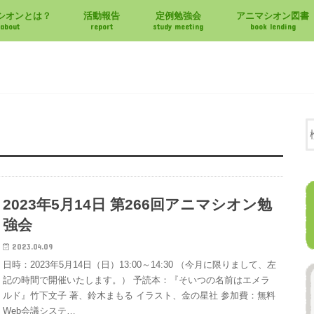
シオンとは？
活動報告
定例勉強会
アニマシオン図書
about
report
study meeting
book lending
2023年5月14日 第266回アニマシオン勉
強会
2023.04.09
日時：2023年5月14日（日）13:00～14:30 （今月に限りまして、左
記の時間で開催いたします。） 予読本：『そいつの名前はエメラ
ルド』竹下文子 著、鈴木まもる イラスト、金の星社 参加費：無料
Web会議システ…