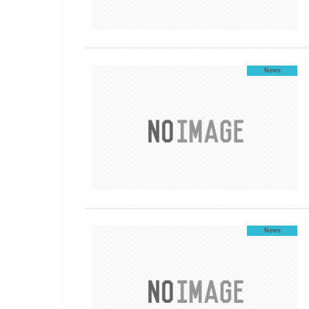
News
News